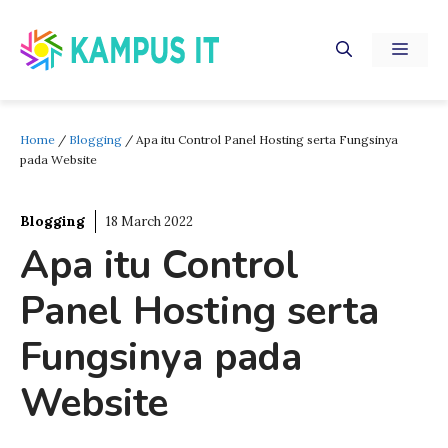
Skip
to
MEN
content
Home
/
Blogging
/
Apa itu Control Panel Hosting serta Fungsinya
pada Website
Blogging
18 March 2022
Apa itu Control
Panel Hosting serta
Fungsinya pada
Website