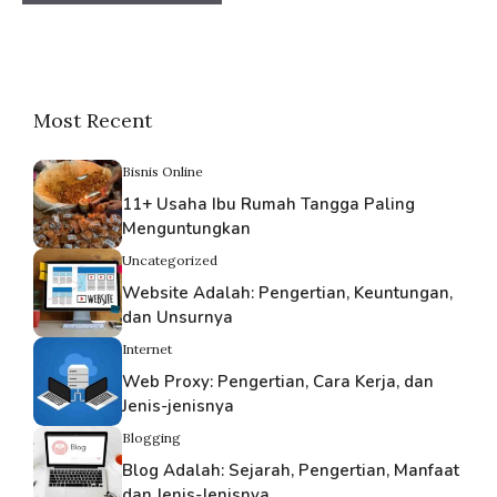
Most Recent
Bisnis Online
11+ Usaha Ibu Rumah Tangga Paling
Menguntungkan
Uncategorized
Website Adalah: Pengertian, Keuntungan,
dan Unsurnya
Internet
Web Proxy: Pengertian, Cara Kerja, dan
Jenis-jenisnya
Blogging
Blog Adalah: Sejarah, Pengertian, Manfaat
dan Jenis-Jenisnya