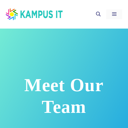
Skip
to
MEN
content
Meet Our
Team