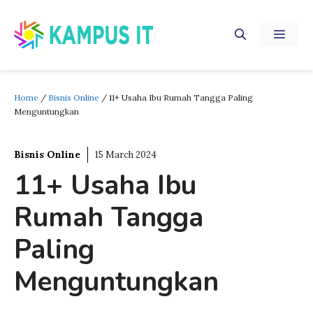
Skip
to
MEN
content
Home
/
Bisnis Online
/
11+ Usaha Ibu Rumah Tangga Paling
Menguntungkan
Bisnis Online
15 March 2024
11+ Usaha Ibu
Rumah Tangga
Paling
Menguntungkan