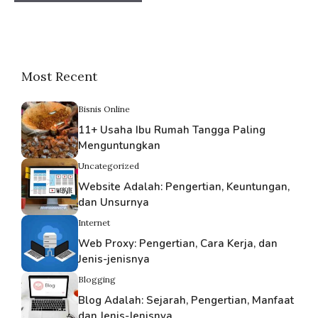
Most Recent
Bisnis Online
11+ Usaha Ibu Rumah Tangga Paling
Menguntungkan
Uncategorized
Website Adalah: Pengertian, Keuntungan,
dan Unsurnya
Internet
Web Proxy: Pengertian, Cara Kerja, dan
Jenis-jenisnya
Blogging
Blog Adalah: Sejarah, Pengertian, Manfaat
dan Jenis-Jenisnya