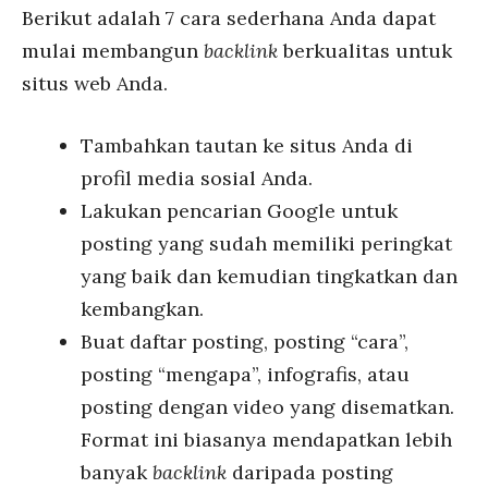
Berikut adalah 7 cara sederhana Anda dapat
mulai membangun
backlink
berkualitas untuk
situs web Anda.
Tambahkan tautan ke situs Anda di
profil media sosial Anda.
Lakukan pencarian Google untuk
posting yang sudah memiliki peringkat
yang baik dan kemudian tingkatkan dan
kembangkan.
Buat daftar posting, posting “cara”,
posting “mengapa”, infografis, atau
posting dengan video yang disematkan.
Format ini biasanya mendapatkan lebih
banyak
backlink
daripada posting