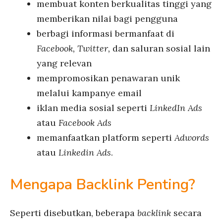
membuat konten berkualitas tinggi yang
memberikan nilai bagi pengguna
berbagi informasi bermanfaat di
Facebook, Twitter,
dan saluran sosial lain
yang relevan
mempromosikan penawaran unik
melalui kampanye email
iklan media sosial seperti
LinkedIn Ads
atau
Facebook Ads
memanfaatkan platform seperti
Adwords
atau
Linkedin Ads
.
Mengapa Backlink Penting?
Seperti disebutkan, beberapa
backlink
secara