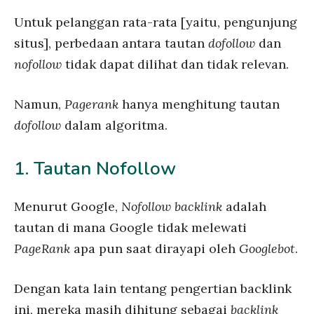
Untuk pelanggan rata-rata [yaitu, pengunjung
situs], perbedaan antara tautan
dofollow
dan
nofollow
tidak dapat dilihat dan tidak relevan.
Namun,
Pagerank
hanya menghitung tautan
dofollow
dalam algoritma.
1. Tautan Nofollow
Menurut Google,
Nofollow backlink
adalah
tautan di mana Google tidak melewati
PageRank
apa pun saat dirayapi oleh
Googlebot
.
Dengan kata lain tentang pengertian backlink
ini, mereka masih dihitung sebagai
backlink