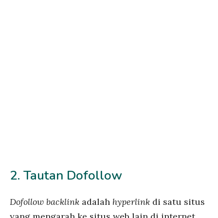
2. Tautan Dofollow
Dofollow backlink
adalah
hyperlink
di satu situs
yang mengarah ke situs web lain di internet,