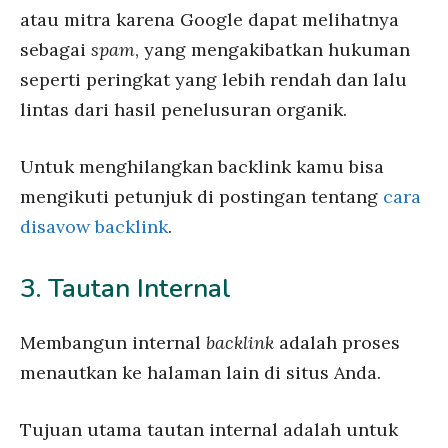
atau mitra karena Google dapat melihatnya
sebagai
spam
, yang mengakibatkan hukuman
seperti peringkat yang lebih rendah dan lalu
lintas dari hasil penelusuran organik.
Untuk menghilangkan backlink kamu bisa
mengikuti petunjuk di postingan tentang
cara
disavow backlink
.
3. Tautan Internal
Membangun internal
backlink
adalah proses
menautkan ke halaman lain di situs Anda.
Tujuan utama tautan internal adalah untuk