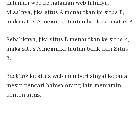
halaman web ke halaman web lainnya.
Misalnya, jika situs A menautkan ke situs B,
maka situs A memiliki tautan balik dari situs B.
Sebaliknya, jika situs B menautkan ke situs A,
maka situs A memiliki tautan balik dari Situs
B.
Backlink
ke situs web memberi sinyal kepada
mesin pencari bahwa orang lain menjamin
konten situs.