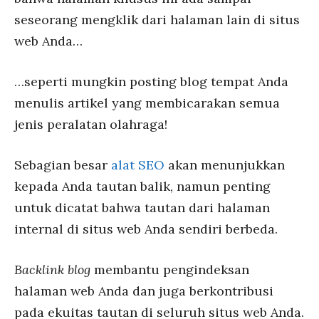
seseorang mengklik dari halaman lain di situs
web Anda…
…seperti mungkin posting blog tempat Anda
menulis artikel yang membicarakan semua
jenis peralatan olahraga!
Sebagian besar
alat SEO
akan menunjukkan
kepada Anda tautan balik, namun penting
untuk dicatat bahwa tautan dari halaman
internal di situs web Anda sendiri berbeda.
Backlink blog
membantu pengindeksan
halaman web Anda dan juga berkontribusi
pada ekuitas tautan di seluruh situs web Anda.