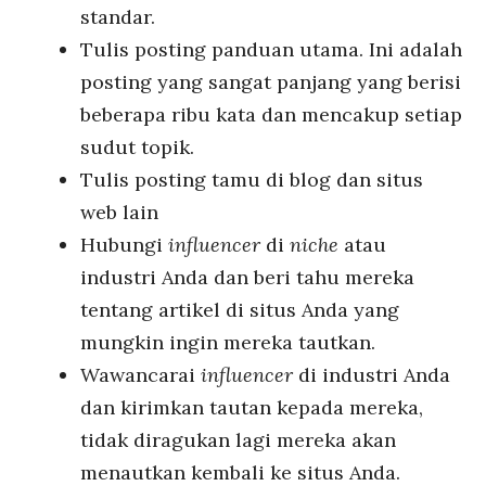
standar.
Tulis posting panduan utama. Ini adalah
posting yang sangat panjang yang berisi
beberapa ribu kata dan mencakup setiap
sudut topik.
Tulis posting tamu di blog dan situs
web lain
Hubungi
influencer
di
niche
atau
industri Anda dan beri tahu mereka
tentang artikel di situs Anda yang
mungkin ingin mereka tautkan.
Wawancarai
influencer
di industri Anda
dan kirimkan tautan kepada mereka,
tidak diragukan lagi mereka akan
menautkan kembali ke situs Anda.