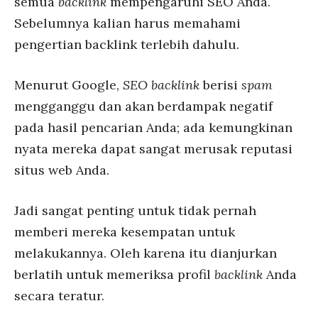
semua
backlink
mempengaruhi SEO Anda.
Sebelumnya kalian harus memahami
pengertian backlink terlebih dahulu.
Menurut Google,
SEO backlink
berisi
spam
mengganggu dan akan berdampak negatif
pada hasil pencarian Anda; ada kemungkinan
nyata mereka dapat sangat merusak reputasi
situs web Anda.
Jadi sangat penting untuk tidak pernah
memberi mereka kesempatan untuk
melakukannya. Oleh karena itu dianjurkan
berlatih untuk memeriksa profil
backlink
Anda
secara teratur.