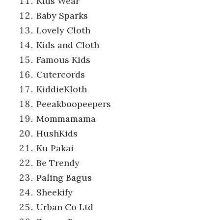
Kids Wear
Baby Sparks
Lovely Cloth
Kids and Cloth
Famous Kids
Cutercords
KiddieKloth
Peeakboopeepers
Mommamama
HushKids
Ku Pakai
Be Trendy
Paling Bagus
Sheekify
Urban Co Ltd