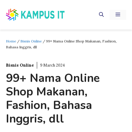
Skip
to
MEN
content
Home
/
Bisnis Online
/
99+ Nama Online Shop Makanan, Fashion,
Bahasa Inggris, dll
Bisnis Online
9 March 2024
99+ Nama Online
Shop Makanan,
Fashion, Bahasa
Inggris, dll