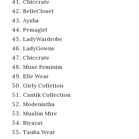
Chiccrate
BelleCloset
Aysha
Pemagirl
LadyWardrobe
LadyGowns
Chiccrate
Muse Feminim
Elle Wear
Girly Colletion
Cantik Collection
Modenistha
Muslim Mire
Riyazat
Tauba Wear