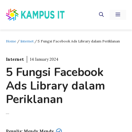
Skip
to
MEN
content
Home
/
Internet
/
5 Fungsi Facebook Ads Library dalam Periklanan
Internet
14 January 2024
5 Fungsi Facebook
Ads Library dalam
Periklanan
…
Penulis: Mendy Mendy